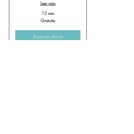
Leer más
15 min
Gratuita
Gratuita
Reservar ahora
Facial GeneO
Incluye: Radiofrecuencia Activos
personalizados Ultrasonido