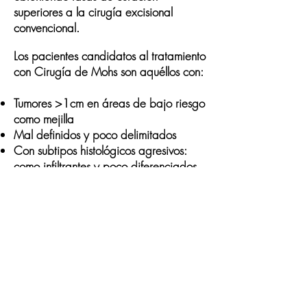
superiores
a la cirugía excisional
convencional.
Los pacientes candidatos al
tratamiento
con Cirugía de Mohs son
aquéllos con:
Tumores >1cm en áreas de bajo riesgo
como mejilla
Mal definidos y poco delimitados
Con subtipos histológicos agresivos:
como infiltrantes y poco diferenciados
Recidivantes
Con resección previa incompleta
Tumores >6 mm en áreas de alto
riesgo: alrededor de los ojos, nariz ,
boca, dedos o área genital
Si tienes una lesión sospechosa o has
sido tratado anteriormente por un tumor