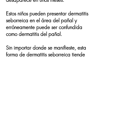
Estos niños pueden presentar dermatitis
seborreica en el área del pañal y
erróneamente puede ser confundida
como dermatitis del pañal.
Sin importar donde se manifieste, esta
forma de dermatitis seborreica
tiende
a desaparecer
entre los 6 meses y 1
año de edad.
El dermatólogo indicará el tratamiento
ideal para remover la costra,
evita
aplicar remedios caseros
ya que esto
puede complicar el cuadro clínico y
lastimar la piel delicada del bebe.
Mantente Conectado
©2018 by VG Skin Clinic