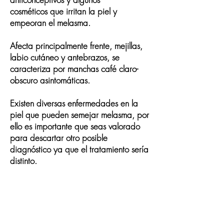
cosméticos
que irritan la piel y
empeoran el melasma.
Afecta principalmente frente, mejillas,
labio cutáneo y antebrazos, se
caracteriza por manchas café claro-
obscuro asintomáticas.
Existen diversas enfermedades en la
piel que pueden semejar melasma, por
ello es importante que seas valorado
para descartar otro posible
diagnóstico ya que el tratamiento sería
distinto.
Evita aplicar remedios o cremas
despigmentantes
sin supervisión
médica ya que pueden empeorar el
problema.