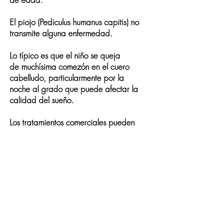
El piojo (Pediculus humanus capitis) no
transmite alguna enfermedad.
Lo típico es que el niño se queja
de
muchísima comezón
en el cuero
cabelludo, particularmente por la
noche al grado que puede afectar la
calidad del sueño.
Los tratamientos comerciales pueden
aplicarse en forma incorrecta y no dar
resultados.
Recomendamos
limpiar sábanas
,
fumigar y no compartir cepillos con
otros miembros de la familia, avisar al
personal educativo para tomar las
medidas necesarias y evitar