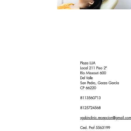
Plaza LUA
Local 211 Piso 2º
Río Missouri 600
Del Valle
San Pedro, Garza García
CP 66220
8113560713
8125724568
vgskinclinic.recepcion@gmail.co
Ced. Prof 5563199