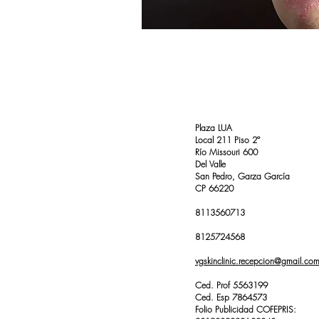
Plaza LUA
Local 211 Piso 2º
Río Missouri 600
Del Valle
San Pedro, Garza García
CP 66220
8113560713
8125724568
vgskinclinic.recepcion@gmail.co
Ced. Prof 5563199
Ced. Esp 7864573
Folio Publicidad COFEPRIS: